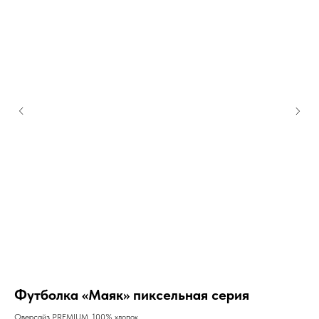
Футболка «Маяк» пиксельная серия
К
Оверсайз PREMIUM, 100% хлопок
Кер