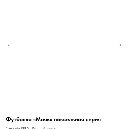
Футболка «Маяк» пиксельная серия
М
Оверсайз PREMIUM, 100% хлопок
Раз