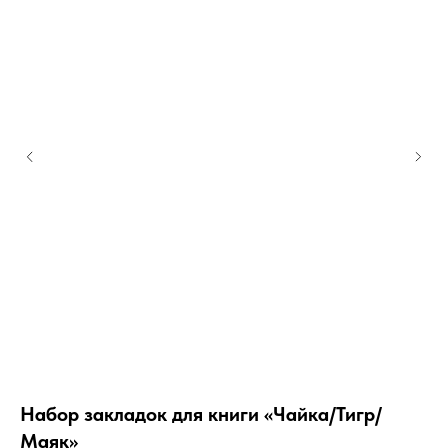
Набор закладок для книги «Чайка/Тигр/
За
Маяк»
Раз