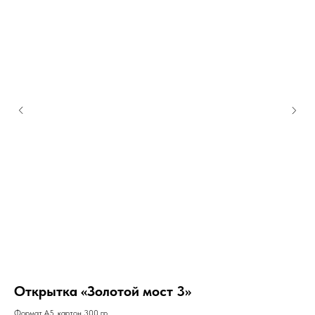
Открытка «Золотой мост 3»
За
Формат А5, картон 300 гр
Раз