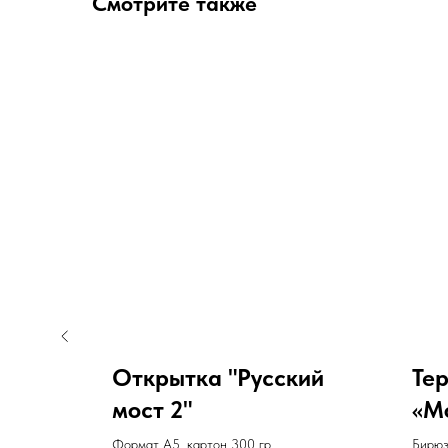
Смотрите также
Открытка "Русский
Тер
мост 2"
«М
Формат А5, картон 300 гр
Бирюз