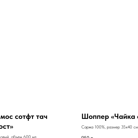
мос сотфт тач
Шоппер «Чайка 
ост»
Саржа 100%, размер 35х40 см
овый, объем 600 мл
950
р.