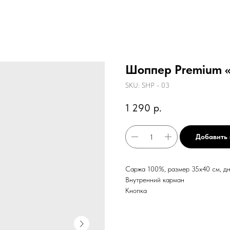
Шоппер Premium 
SKU:
SHP - 03
1 290
р.
Добавить 
Саржа 100%, размер 35х40 см, дно
Внутренний карман
Кнопка